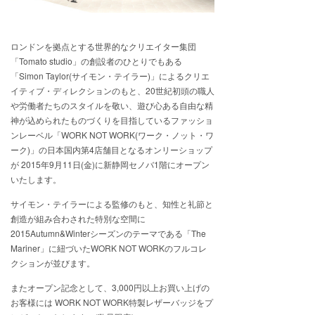
ロンドンを拠点とする世界的なクリエイター集団
「Tomato studio」の創設者のひとりでもある
「Simon Taylor(サイモン・テイラー)」によるクリエ
イティブ・ディレクションのもと、20世紀初頭の職人
や労働者たちのスタイルを敬い、遊び心ある自由な精
神が込められたものづくりを目指しているファッショ
ンレーベル「WORK NOT WORK(ワーク・ノット・ワ
ーク)」の日本国内第4店舗目となるオンリーショップ
が 2015年9月11日(金)に新静岡セノバ1階にオープン
いたします。
サイモン・テイラーによる監修のもと、知性と礼節と
創造が組み合わされた特別な空間に
2015Autumn&Winterシーズンのテーマである「The
Mariner」に紐づいたWORK NOT WORKのフルコレ
クションが並びます。
またオープン記念として、3,000円以上お買い上げの
お客様には WORK NOT WORK特製レザーバッジをプ