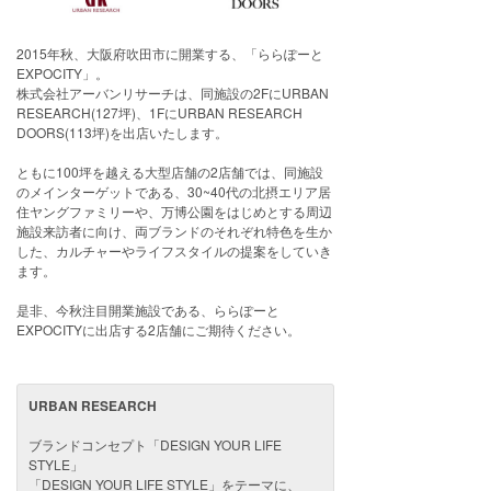
2015年秋、大阪府吹田市に開業する、「ららぽーと
EXPOCITY」。
株式会社アーバンリサーチは、同施設の2FにURBAN
RESEARCH(127坪)、1FにURBAN RESEARCH
DOORS(113坪)を出店いたします。
ともに100坪を越える大型店舗の2店舗では、同施設
のメインターゲットである、30~40代の北摂エリア居
住ヤングファミリーや、万博公園をはじめとする周辺
施設来訪者に向け、両ブランドのそれぞれ特色を生か
した、カルチャーやライフスタイルの提案をしていき
ます。
是非、今秋注目開業施設である、ららぽーと
EXPOCITYに出店する2店舗にご期待ください。
URBAN RESEARCH
ブランドコンセプト「DESIGN YOUR LIFE
STYLE」
「DESIGN YOUR LIFE STYLE」をテーマに、