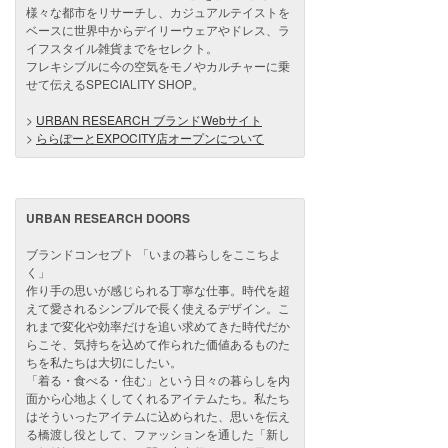
様々な都市をリサーチし、カジュアルテイストを
ベースに世界中からデイリーウェアやドレス、ラ
イフスタイル雑貨までをセレクト。
フレキシブルに今の空気をモノやカルチャーに乗
せて伝えるSPECIALITY SHOP。
>
URBAN RESEARCH ブランドWebサイト
>
ららぽーとEXPOCITY店オープンについて
URBAN RESEARCH DOORS
ブランドコンセプト 「いまの暮らしをここちよ
く」
作り手の思いが感じられる丁寧な仕事。時代を超
えて愛されるシンプルで長く使えるデザイン。こ
れまで変化や効率だけを追い求めてきた時代だか
らこそ、気持ちを込めて作られた価値あるものた
ちを私たちは大切にしたい。
「着る・食べる・住む」という日々の暮らしを内
面から心地よくしてくれるアイテムたち。私たち
はそういったアイテムに込められた、思いを伝え
る橋渡し役として、ファッションを通した「新し