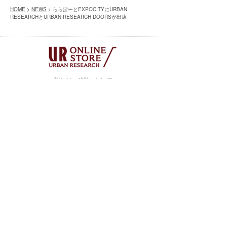
HOME
>
NEWS
> ららぽーとEXPOCITYにURBAN
RESEARCHとURBAN RESEARCH DOORSが出店
※別サイトへ移動します
実店舗・オンラインストア共通の会員サービス
「UR CLUB」へのご入会はコチラ
※別サイトへ移動します
毎日更新されるスタイル写真と
そこで用いられたアイテムを購入できるアプリ