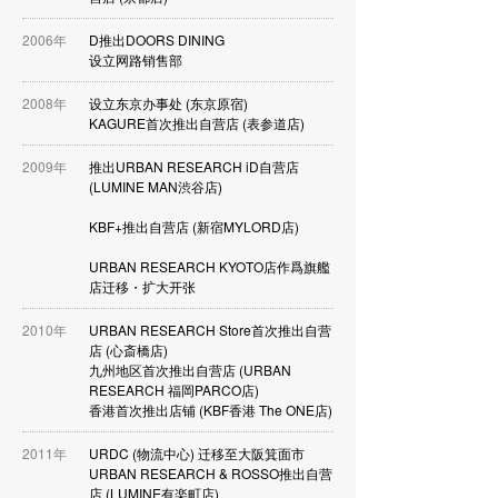
2006年
D推出DOORS DINING
设立网路销售部
2008年
设立东京办事处 (东京原宿)
KAGURE首次推出自营店 (表参道店)
2009年
推出URBAN RESEARCH iD自营店
(LUMINE MAN渋谷店)
KBF+推出自营店 (新宿MYLORD店)
URBAN RESEARCH KYOTO店作爲旗艦
店迁移・扩大开张
2010年
URBAN RESEARCH Store首次推出自营
店 (心斎橋店)
九州地区首次推出自营店 (URBAN
RESEARCH 福岡PARCO店)
香港首次推出店铺 (KBF香港 The ONE店)
2011年
URDC (物流中心) 迁移至大阪箕面市
URBAN RESEARCH & ROSSO推出自营
店 (LUMINE有楽町店)