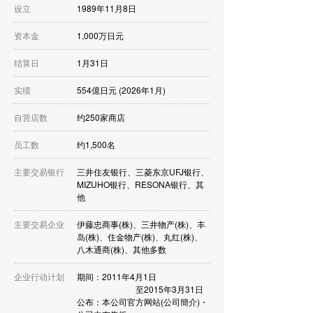
设立
1989年11月8日
资本金
1,000万日元
结算日
1月31日
实绩
554億日元 (2026年1月)
自营店数
约250家商店
员工数
约1,500名
主要交易银行
三井住友银行、三菱东京UFJ银行、
MIZUHO银行、RESONA银行、其
他
主要交易企业
伊藤忠商事(株)、三井物产(株)、丰
岛(株)、住金物产(株)、丸红(株)、
八木通商(株)、其他多数
企业行动计划
期间：2011年4月1日
至2015年3月31日
公布：本公司官方网站(公司簡介)・