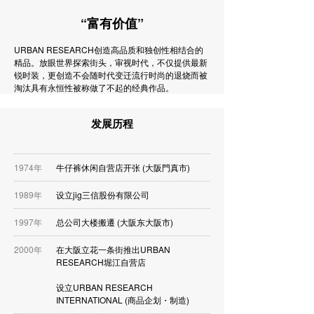
“富有价值”
URBAN RESEARCH创造高品质和独创性相结合的
精品。放眼世界探索街头，审视时代，不仅提供最新
锐时装，更创造不会随时代变迁流行时尚的退烧而被
淘汰具有永恒性被称做了不起的经典作品。
发展历程
1974年
牛仔裤休闲自营店开张 (大阪門真市)
1989年
设立jig三信股份有限公司
1997年
总公司大楼搬遷 (大阪东大阪市)
2000年
在大阪立花一条街推出URBAN
RESEARCH堀江自营店
设立URBAN RESEARCH
INTERNATIONAL (商品企划・制造)