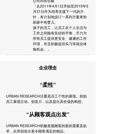
公司内布告板
「从2011年4月1日开始至2015年3
月31日作为培养支援下一代的方
针，有计划地设订一系列方案來协
助家中有婴儿、
孩子的员工，让员工在个人生活与
工作之间能有良好的平衡，尽力为
所有员工提供更安全、健康的工作
环境，并且积极提供实习等就业体
验机会。」
企业理念
“柔性”
URBAN RESEARCH注重員员工个性的展现。鼓励
员工展现主动、创造力，以及提出具价值的构想。
“从顾客观点出发”
URBAN RESEARCH积极发掘顾客的新的需要及欲
求，从而创造出更令顾客满足的精品。