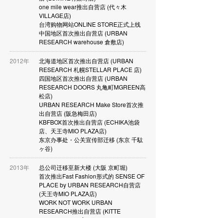
one mile wear推出自营店 (代々木
VILLAGE店)
台湾购物网站ONLINE STORE正式上线
中国地区首次推出自营店 (URBAN
RESEARCH warehouse 倉敷店)
2012年
北海道地区首次推出自营店 (URBAN
RESEARCH 札幌STELLAR PLACE 店)
四国地区首次推出自营店 (URBAN
RESEARCH DOORS 丸亀町MGREEN高
松店)
URBAN RESEARCH Make Store首次推
出自营店 (阪急梅田店)
KBFBOX首次推出自营店 (ECHIKA池袋
店、天王寺MIO PLAZA店)
东京办事处・公关宣传部迁移 (东京 千駄
ヶ谷)
2013年
总公司迁移至新大楼 (大阪 京町堀)
首次推出Fast Fashion形式的 SENSE OF
PLACE by URBAN RESEARCH自营店
(天王寺MIO PLAZA店)
WORK NOT WORK URBAN
RESEARCH推出自营店 (KITTE