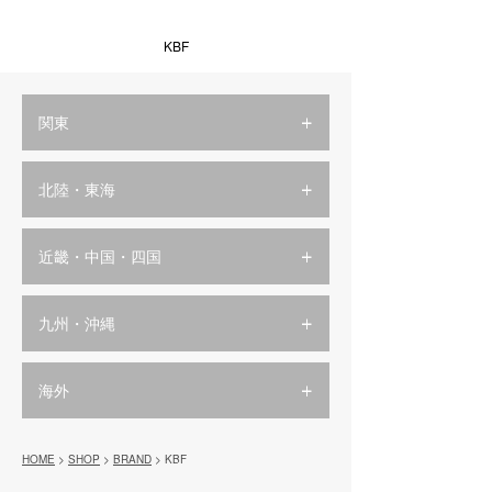
KBF
関東
北陸・東海
近畿・中国・四国
九州・沖縄
海外
HOME
>
SHOP
>
BRAND
> KBF