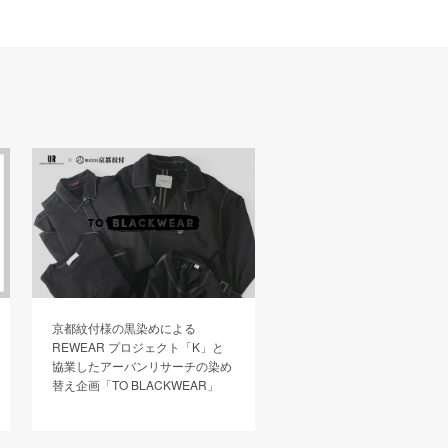
京都紋付様の黒染めによる
海でもなく山でもなく、湖
REWEAR プロジェクト「K」と
らすように過ごす、自然と
協業したアーバンリサーチの染め
溶けていく。
替え企画「TO BLACKWEAR」
八ヶ岳の麓、蓼科湖畔に佇
施設「TINY GARDEN 蓼科