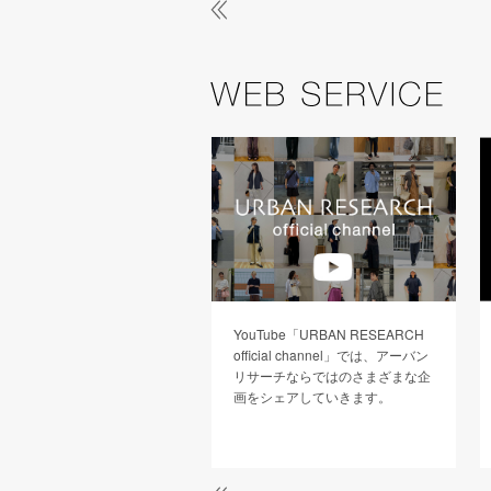
バンリサーチの全ブランドに
YouTube「URBAN RESEARCH
るファッション・ライフスタ
official channel」では、アーバン
における情報＋地域と街、人
リサーチならではのさまざまな企
行型で繋ぐ「URBAN
画をシェアしていきます。
BE」が融合した新しいメディ
イト。