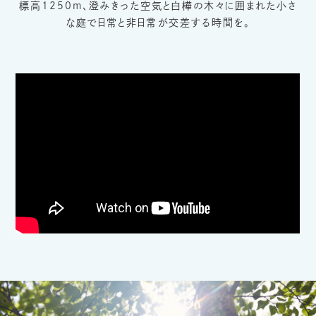
標高1250m、澄みきった空気と白樺の木々に囲まれた小さ
な庭で
日常と非日常が交差する時間を。