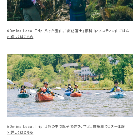
60mins Local Trip 八ヶ岳登山。「諏訪富士」蓼科山とメスティン山ごはん
> 詳しくはこちら
60mins Local Trip 自然の中で親子で遊び、学ぶ。白樺湖でカヌー体験
> 詳しくはこちら