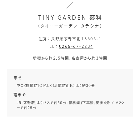
TINY GARDEN 蓼科
(タイニーガーデン タテシナ)
住所
長野県茅野市北山8606-1
TEL
0266-67-2234
新宿から約2.5時間、名古屋から約3時間
車で
中央道「諏訪IC」もしくは「諏訪南IC」より約30分
電車で
JR「茅野駅」よりバスで約30分「蓼科湖」下車後、徒歩4分 / タクシ
ーで約25分