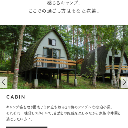
感じるキャンプ。
ここでの過ごし方はあなた次第。
CABIN
キャンプ場を取り囲むように立ち並ぶ24棟のシンプルな宿泊小屋。
それぞれ一棟貸しスタイルで、自然との距離を楽しみながら家族や仲間と
過ごしたい方に。