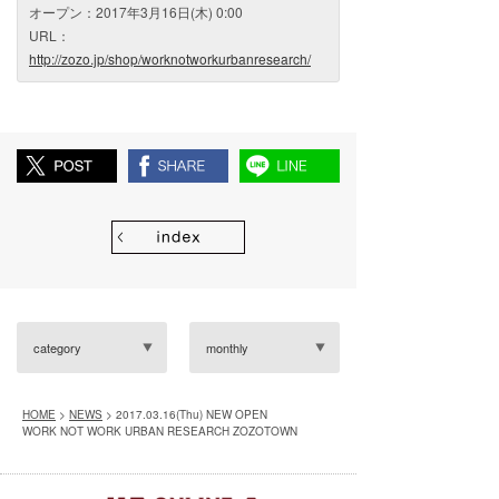
オープン：2017年3月16日(木) 0:00
URL：
http://zozo.jp/shop/worknotworkurbanresearch/
category
monthly
HOME
>
NEWS
> 2017.03.16(Thu) NEW OPEN
WORK NOT WORK URBAN RESEARCH ZOZOTOWN