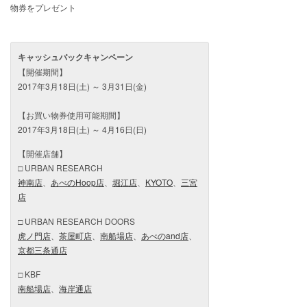
物券をプレゼント
キャッシュバックキャンペーン
【開催期間】
2017年3月18日(土) ～ 3月31日(金)
【お買い物券使用可能期間】
2017年3月18日(土) ～ 4月16日(日)
【開催店舗】
□ URBAN RESEARCH
神南店
、
あべのHoop店
、
堀江店
、
KYOTO
、
三宮
店
□ URBAN RESEARCH DOORS
虎ノ門店
、
茶屋町店
、
南船場店
、
あべのand店
、
京都三条通店
□ KBF
南船場店
、
海岸通店