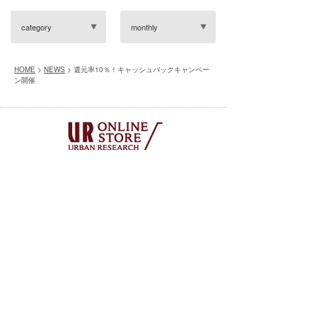
category
monthly
HOME
>
NEWS
> 還元率10％！キャッシュバックキャンペー
ン開催
※別サイトへ移動します
実店舗・オンラインストア共通の会員サービス
「UR CLUB」へのご入会はコチラ
※別サイトへ移動します