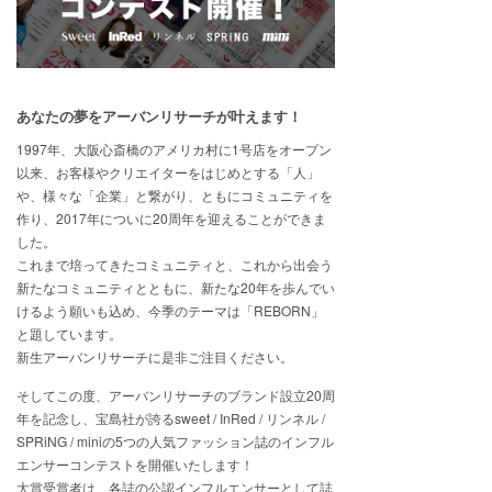
あなたの夢をアーバンリサーチが叶えます！
1997年、大阪心斎橋のアメリカ村に1号店をオープン
以来、お客様やクリエイターをはじめとする「人」
や、様々な「企業」と繋がり、ともにコミュニティを
作り、2017年についに20周年を迎えることができま
した。
これまで培ってきたコミュニティと、これから出会う
新たなコミュニティとともに、新たな20年を歩んでい
けるよう願いも込め、今季のテーマは「REBORN」
と題しています。
新生アーバンリサーチに是非ご注目ください。
そしてこの度、アーバンリサーチのブランド設立20周
年を記念し、宝島社が誇るsweet / InRed / リンネル /
SPRiNG / miniの5つの人気ファッション誌のインフル
エンサーコンテストを開催いたします！
大賞受賞者は、各誌の公認インフルエンサーとして誌