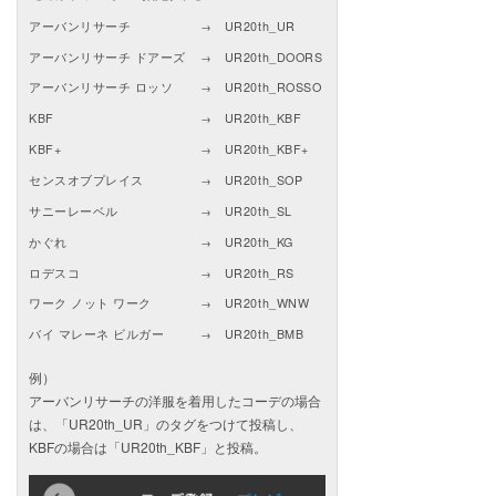
アーバンリサーチ
UR20th_UR
→
アーバンリサーチ ドアーズ
UR20th_DOORS
→
アーバンリサーチ ロッソ
UR20th_ROSSO
→
KBF
UR20th_KBF
→
KBF+
UR20th_KBF+
→
センスオブプレイス
UR20th_SOP
→
サニーレーベル
UR20th_SL
→
かぐれ
UR20th_KG
→
ロデスコ
UR20th_RS
→
ワーク ノット ワーク
UR20th_WNW
→
バイ マレーネ ビルガー
UR20th_BMB
→
例）
アーバンリサーチの洋服を着用したコーデの場合
は、「UR20th_UR」のタグをつけて投稿し、
KBFの場合は「UR20th_KBF」と投稿。