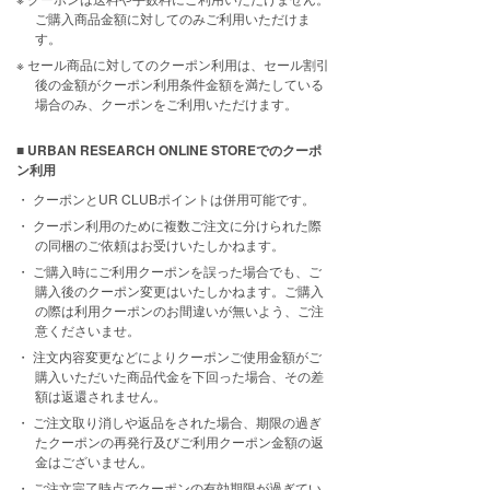
ご購入商品金額に対してのみご利用いただけま
す。
セール商品に対してのクーポン利用は、セール割引
後の金額がクーポン利用条件金額を満たしている
場合のみ、クーポンをご利用いただけます。
■ URBAN RESEARCH ONLINE STOREでのクーポ
ン利用
クーポンとUR CLUBポイントは併用可能です。
クーポン利用のために複数ご注文に分けられた際
の同梱のご依頼はお受けいたしかねます。
ご購入時にご利用クーポンを誤った場合でも、ご
購入後のクーポン変更はいたしかねます。ご購入
の際は利用クーポンのお間違いが無いよう、ご注
意くださいませ。
注文内容変更などによりクーポンご使用金額がご
購入いただいた商品代金を下回った場合、その差
額は返還されません。
ご注文取り消しや返品をされた場合、期限の過ぎ
たクーポンの再発行及びご利用クーポン金額の返
金はございません。
ご注文完了時点でクーポンの有効期限が過ぎてい