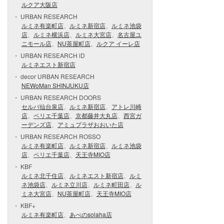
ルクア大阪店
URBAN RESEARCH
ルミネ有楽町店
、
ルミネ新宿店
、
ルミネ池袋
店
、
ルミネ横浜店
、
ルミネ大宮店
、
名古屋ユ
ニモール店
、
NU茶屋町店
、
ルクア イーレ店
URBAN RESEARCH iD
ルミネエスト新宿店
decor URBAN RESEARCH
NEWoMan SHINJUKU店
URBAN RESEARCH DOORS
セルバ仙台泉店
、
ルミネ新宿店
、
アトレ川崎
店
、
ペリエ千葉店
、
京都藤井大丸店
、
西宮ガ
ーデンズ店
、
アミュプラザおおいた店
URBAN RESEARCH ROSSO
ルミネ有楽町店
、
ルミネ新宿店
、
ルミネ池袋
店
、
ペリエ千葉店
、
天王寺MIO店
KBF
ルミネ北千住店
、
ルミネエスト新宿店
、
ルミ
ネ池袋店
、
ルミネ立川店
、
ルミネ町田店
、
ル
ミネ大宮店
、
NU茶屋町店
、
天王寺MIO店
KBF+
ルミネ有楽町店
、
あべのsolaha店