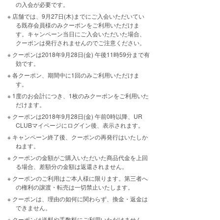
の入会が必要です。
店舗では、9月27日(木)までにご入会いただいてい
る既存会員様のみクーポンをご利用いただけま
す。キャンペーン当日にご入会いただいた場合、
クーポンは発行されませんのでご注意ください。
クーポンは2018年9月28日(金) 午後11時59分まで有
効です。
各クーポン、期間中に1回のみご利用いただけま
す。
1度のお会計につき、1枚のみクーポンをご利用いた
だけます。
クーポンは2018年9月28日(金) 午前0時以降、UR
CLUBマイページにログイン後、表示されます。
キャンペーン終了後、クーポンの再発行はいたしか
ねます。
クーポンの金額がご購入いただいた商品代金を上回
る場合、差額分の金額は返還されません。
クーポンのご利用はご本人様に限ります。第三者へ
の権利の譲渡・転売は一切禁止いたします。
クーポンは、理由の如何に関わらず、換金・返金は
できません。
クーポンは送料や手数料にご利用いただけません。