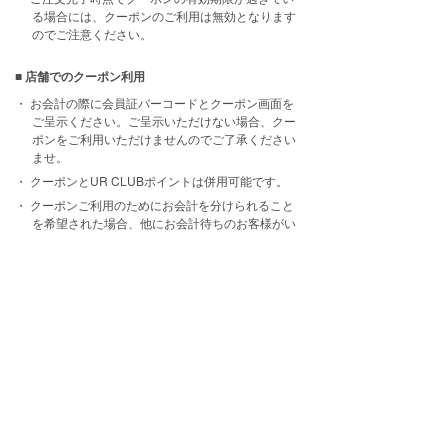
る場合には、クーポンのご利用は無効となります
のでご注意ください。
■ 店舗でのクーポン利用
お会計の際に会員証バーコードとクーポン画面を
ご呈示ください。ご呈示いただけない場合、クー
ポンをご利用いただけませんのでご了承ください
ませ。
クーポンとUR CLUBポイントは併用可能です。
クーポンご利用のためにお会計を分けられること
を希望された場合、他にお会計待ちのお客様がい
らっしゃった際は再度お会計の順番をお並び直し
いただきます。
返品をされた場合、期限の過ぎたクーポンの再発
行及びご利用クーポン金額の返金はございませ
ん。
キャンペーン当日は混雑が予想されます。
お会計をお待ちの間にUR CLUBマイページにログ
インしていただき、会員証バーコードとクーポン
画面をすぐ表示できる状態でお並びいただきます
よう、ご協力お願い申しあげます。