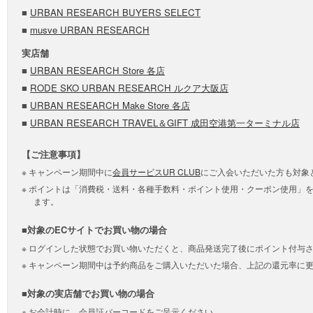
■
URBAN RESEARCH BUYERS SELECT
■
musve URBAN RESEARCH
実店舗
■
URBAN RESEARCH Store 各店
■
RODE SKO URBAN RESEARCH ルクア大阪店
■
URBAN RESEARCH Make Store 各店
■
URBAN RESEARCH TRAVEL＆GIFT 成田空港第一ターミナル店
【ご注意事項】
キャンペーン期間中に
会員サービスUR CLUB
にご入会いただいた方も対象
ポイントは「消費税・送料・各種手数料・ポイント使用・クーポン使用」
ます。
■対象のECサイトでお買い物の場合
ログインした状態でお買い物いただくと、商品発送完了後にポイント付与
キャンペーン期間中は予約商品をご購入いただいた場合、上記の還元率に更
■対象の実店舗でお買い物の場合
お会計時に、会員証バーコードをご呈示ください。