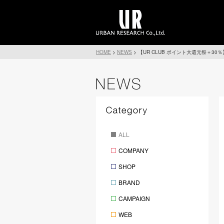
HOME
>
NEWS
>
【UR CLUB ポイント大還元祭＋30
ALL
COMPANY
SHOP
BRAND
CAMPAIGN
WEB