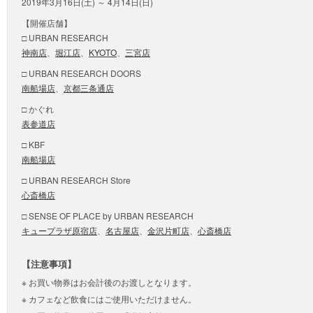
2019年3月16日(土) ～ 4月14日(日)
【開催店舗】
□ URBAN RESEARCH
神南店
、
堀江店
、
KYOTO
、
三宮店
□ URBAN RESEARCH DOORS
南船場店
、
京都三条通店
□ かぐれ
表参道店
□ KBF
南船場店
□ URBAN RESEARCH Store
心斎橋店
□ SENSE OF PLACE by URBAN RESEARCH
キュープラザ原宿店
、
名古屋店
、
金沢片町店
、
心斎橋店
【注意事項】
お買い物券はお会計後のお渡しとなります。
カフェなど飲食にはご使用いただけません。