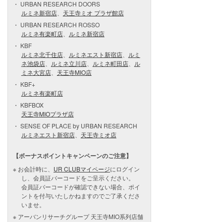
URBAN RESEARCH DOORS
ルミネ新宿店
、
天王寺ミオ プラザ館店
URBAN RESEARCH ROSSO
ルミネ有楽町店
、
ルミネ新宿店
KBF
ルミネ北千住店
、
ルミネエスト新宿店
、
ルミ
ネ池袋店
、
ルミネ立川店
、
ルミネ町田店
、
ル
ミネ大宮店
、
天王寺MIO店
KBF+
ルミネ有楽町店
KBFBOX
天王寺MIOプラザ店
SENSE OF PLACE by URBAN RESEARCH
ルミネエスト新宿店
、
天王寺ミオ店
【ボーナスポイントキャンペーンのご注意】
お会計時に、
UR CLUBマイページ
にログイン
し、会員証バーコードをご呈示ください。
会員証バーコードが確認できない場合、ポイ
ントを付与いたしかねますのでご了承くださ
いませ。
アーバンリサーチグループ 天王寺MIO系列店舗