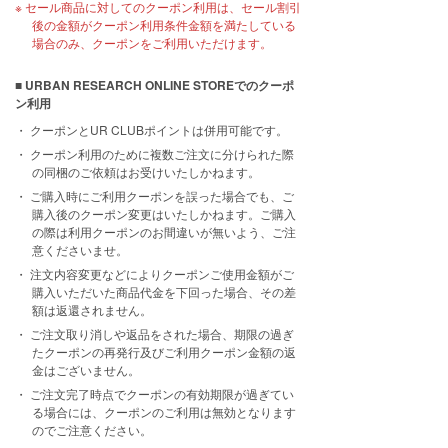
セール商品に対してのクーポン利用は、セール割引
後の金額がクーポン利用条件金額を満たしている
場合のみ、クーポンをご利用いただけます。
■ URBAN RESEARCH ONLINE STOREでのクーポ
ン利用
クーポンとUR CLUBポイントは併用可能です。
クーポン利用のために複数ご注文に分けられた際
の同梱のご依頼はお受けいたしかねます。
ご購入時にご利用クーポンを誤った場合でも、ご
購入後のクーポン変更はいたしかねます。ご購入
の際は利用クーポンのお間違いが無いよう、ご注
意くださいませ。
注文内容変更などによりクーポンご使用金額がご
購入いただいた商品代金を下回った場合、その差
額は返還されません。
ご注文取り消しや返品をされた場合、期限の過ぎ
たクーポンの再発行及びご利用クーポン金額の返
金はございません。
ご注文完了時点でクーポンの有効期限が過ぎてい
る場合には、クーポンのご利用は無効となります
のでご注意ください。