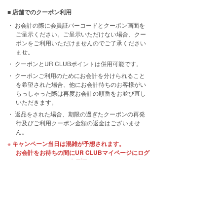
■ 店舗でのクーポン利用
お会計の際に会員証バーコードとクーポン画面を
ご呈示ください。ご呈示いただけない場合、クー
ポンをご利用いただけませんのでご了承ください
ませ。
クーポンとUR CLUBポイントは併用可能です。
クーポンご利用のためにお会計を分けられること
を希望された場合、他にお会計待ちのお客様がい
らっしゃった際は再度お会計の順番をお並び直し
いただきます。
返品をされた場合、期限の過ぎたクーポンの再発
行及びご利用クーポン金額の返金はございませ
ん。
キャンペーン当日は混雑が予想されます。
お会計をお待ちの間にUR CLUBマイページにログ
インしていただき、会員証バーコードとクーポン
画面をすぐ表示できる状態でお並びいただきます
よう、ご協力お願い申しあげます。
■ 店舗通販でのクーポン利用
ご注文時に、UR CLUB会員であることと、クーポ