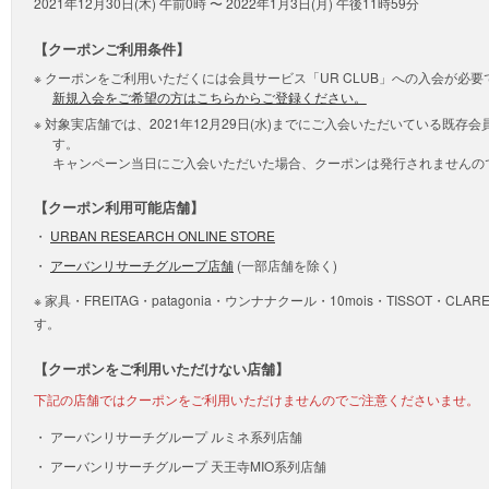
2021年12月30日(木) 午前0時 〜 2022年1月3日(月) 午後11時59分
【クーポンご利用条件】
クーポンをご利用いただくには会員サービス「UR CLUB」への入会が必要
新規入会をご希望の方はこちらからご登録ください。
対象実店舗では、2021年12月29日(水)までにご入会いただいている既存
す。
キャンペーン当日にご入会いただいた場合、クーポンは発行されませんの
【クーポン利用可能店舗】
URBAN RESEARCH ONLINE STORE
アーバンリサーチグループ店舗
(一部店舗を除く)
※ 家具・FREITAG・patagonia・ウンナナクール・10mois・TISSOT・C
す。
【クーポンをご利用いただけない店舗】
下記の店舗ではクーポンをご利用いただけませんのでご注意くださいませ。
アーバンリサーチグループ ルミネ系列店舗
アーバンリサーチグループ 天王寺MIO系列店舗