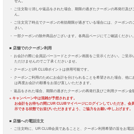
せん。
ご注文取り消しや返品をされた場合、期限の過ぎたクーポンの再発行及び
ん。
ご注文完了時点でクーポンの有効期限が過ぎている場合には、クーポンの
さい。
一部クーポンの除外商品がございます。各商品ページにてご確認ください
■ 店舗でのクーポン利用
お会計の際に会員証バーコードとクーポン画面をご呈示ください。ご呈示
ただけませんのでご了承くださいませ。
クーポンとUR CLUBポイントは併用可能です。
クーポンご利用のためにお会計を分けられることを希望された場合、他に
は再度お会計の順番をお並び直しいただきます。
返品をされた場合、期限の過ぎたクーポンの再発行及びご利用クーポン金
キャンペーン中は混雑が予想されます。
お会計をお待ちの間にUR CLUBマイページにログインしていただき、
示できる状態でお並びいただきますよう、ご協力をお願い申し上げます。
■ 店舗への電話注文
ご注文時に、UR CLUB会員であることと、クーポン利用希望の旨をお電