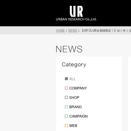
HOME
>
NEWS
>
【UR CLUB会員様限定！】ゆく年
ALL
COMPANY
SHOP
BRAND
CAMPAIGN
WEB