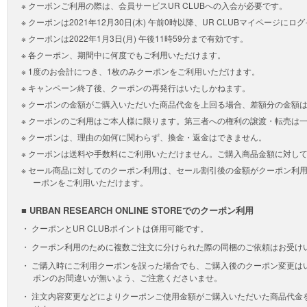
クーポンご利用の際は、会員サービスUR CLUBへの入会が必要です。
クーポンは2021年12月30日(木) 午前0時以降、UR CLUBマイページに
クーポンは2022年1月3日(月) 午後11時59分まで有効です。
各クーポン、期間中に何度でもご利用いただけます。
1度のお会計につき、1枚のみクーポンをご利用いただけます。
キャンペーン終了後、クーポンの再発行はいたしかねます。
クーポンの金額がご購入いただいた商品代金を上回る場合、差額分の金額
クーポンのご利用はご本人様に限ります。第三者への権利の譲渡・転売は
クーポンは、理由の如何に関わらず、換金・返金はできません。
クーポンは送料や手数料にご利用いただけません。ご購入商品金額に対し
セール商品に対してのクーポン利用は、セール割引後の金額がクーポン利
ーポンをご利用いただけます。
■ URBAN RESEARCH ONLINE STOREでのクーポン利用
クーポンとUR CLUBポイントは併用可能です。
クーポン利用のために複数ご注文に分けられた際の同梱のご依頼はお受け
ご購入時にご利用クーポンを誤った場合でも、ご購入後のクーポン変更は
ポンのお間違いが無いよう、ご注意くださいませ。
注文内容変更などによりクーポンご使用金額がご購入いただいた商品代金