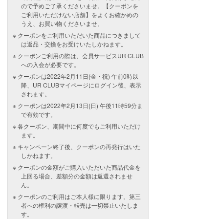
ので予めご了承くださいませ。【クーポンを
ご利用いただけない店舗】をよくお確かめの
うえ、お買い物くださいませ。
クーポンをご利用いただいた商品につきまして
は返品・交換をお受けいたしかねます。
クーポンご利用の際は、会員サービスUR CLUB
への入会が必要です。
クーポンは2022年2月11日(金・祝) 午前0時以
降、UR CLUBマイページにログイン後、表示
されます。
クーポンは2022年2月13日(日) 午後11時59分ま
で有効です。
各クーポン、期間中に何度でもご利用いただけ
ます。
キャンペーン終了後、クーポンの再発行はいた
しかねます。
クーポンの金額がご購入いただいた商品代金を
上回る場合、差額分の金額は返還されませ
ん。
クーポンのご利用はご本人様に限ります。第三
者への権利の譲渡・転売は一切禁止いたしま
す。