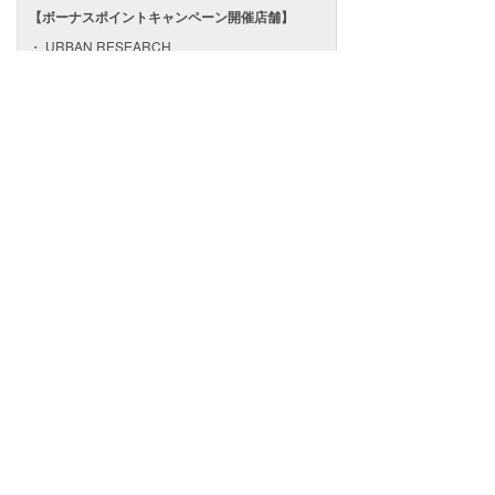
【ボーナスポイントキャンペーン開催店舗】
URBAN RESEARCH
ルミネ有楽町店
、
ルミネ新宿店
、
ルミネ池袋
店
、
ルミネ横浜店
、
ルミネ大宮店
URBAN RESEARCH iD
ルミネエスト新宿店
decor URBAN RESEARCH
NEWoMan YOKOHAMA店
URBAN RESEARCH DOORS
ルミネ新宿店
、
天王寺ミオ プラザ館店
URBAN RESEARCH ROSSO
ルミネ新宿店
KBF
ルミネ北千住店
、
ルミネエスト新宿店
、
ルミ
ネ立川店
、
ルミネ町田店
、
ルミネ大宮店
、
天
王寺MIO店
SENSE OF PLACE by URBAN RESEARCH
ルミネエスト新宿店
、
天王寺ミオ店
FREEMANS SPORTING CLUB
NEWoMan YOKOHAMA