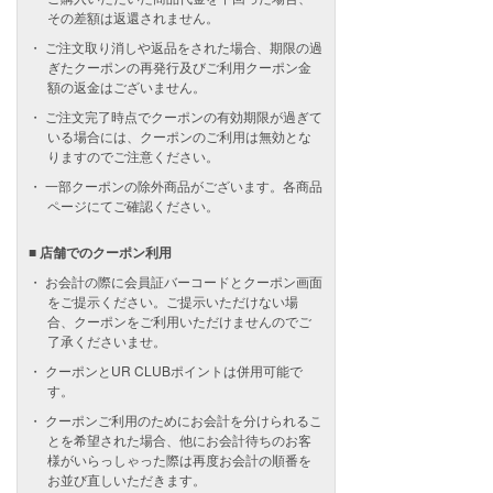
その差額は返還されません。
ご注文取り消しや返品をされた場合、期限の過
ぎたクーポンの再発行及びご利用クーポン金
額の返金はございません。
ご注文完了時点でクーポンの有効期限が過ぎて
いる場合には、クーポンのご利用は無効とな
りますのでご注意ください。
一部クーポンの除外商品がございます。各商品
ページにてご確認ください。
■ 店舗でのクーポン利用
お会計の際に会員証バーコードとクーポン画面
をご提示ください。ご提示いただけない場
合、クーポンをご利用いただけませんのでご
了承くださいませ。
クーポンとUR CLUBポイントは併用可能で
す。
クーポンご利用のためにお会計を分けられるこ
とを希望された場合、他にお会計待ちのお客
様がいらっしゃった際は再度お会計の順番を
お並び直しいただきます。