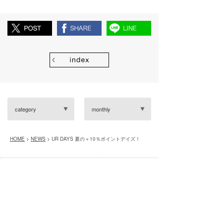
category
monthly
HOME
>
NEWS
> UR DAYS 夏の＋10％ポイントデイズ！
※別サイトへ移動します