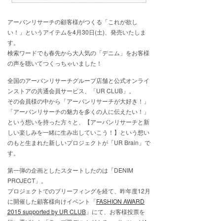
アーバンリサーチの顧客様がつくる「これが欲し
い！」というアイテムを4月30日(土)、発売いたしま
す。
検索ワードでも春先から大人気の「デニム」をお客様
の声を聴いてつくっちゃいました！
全国のアーバンリサーチグループ店舗と公式オンライ
ンストアの共通会員サービス、「UR CLUB」。
その会員様の中から「アーバンリサーチが大好き！」
「アーバンリサーチの魅力を多くの人に伝えたい！」
という想いを持った方々と、【アーバンリサーチと新
しい楽しみを一緒に生み出していこう！】という想い
のもと生まれた新しいプロジェクトが「UR Brain」で
す。
第一弾の企画としたスタートしたのは「DENIM
PROJECT」。
プロジェクトでのブリーフィングを経て、昨年度12月
に開催した顧客様向けイベント「
FASHION AWARD
2015 supported by UR CLUB
」にて、お客様投票を