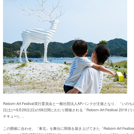
Reborn-Art Festival実行委員会と一般社団法人APバンクが主催となり、「い
日(土)〜9月29日(日)の58日間にわたり開催される「Reborn-Art Festival 2
チキュー)」。
この開催に合わせ、「東北」を舞台に関係を築き上げてきた「Reborn-Art Festival