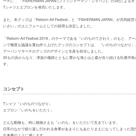
ーチ)」、「FISHERMAN JAPAN (フィッシャーマン・ジャパン)」の3社に
Tシャツとエプロンを発売いたします。
また、本グッズは「Reborn-Art Festival」と「FISHERMAN JAPAN
いさい」のユニフォームとしての採用も決定しました。
「Reborn-Art Festival 2019」のテーマである「いのちのてざわり」のもと
ンで幾度も協議を重ね作り上げたグッズのコンセプトは、 「いのちのつながり
アーバンリサーチがグッズのデザインと生産を担当しました。
30もの浜からなり、津波の傷跡とともに豊かな海と山と森が在り続ける牡鹿半島
す。
コンセプト
Tシャツ「いのちのつながり」
エプロン「いのちをいただく」
どんな動物も、時に植物さえも「いのち」をいただいて生きています。
日常のなかで繰り返し行われる食事があまりにもあたりまえになってしまった現
出来事のように感じます。