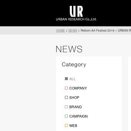
HOME
>
NEWS
>
Reborn-Art Festival 201
ALL
COMPANY
SHOP
BRAND
CAMPAIGN
WEB