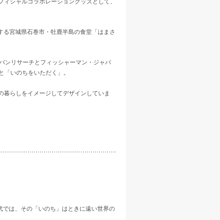
よるオフィシャルコラボレーショングッズとして、
」が共同経営する宮城県石巻市・牡鹿半島の食堂「はまさ
、アーバンリサーチとフィッシャーマン・ジャパ
」と「いのちをいただく」。
の暮らしをイメージしてデザインしていま
代では、その「いのち」はときに遠い世界の