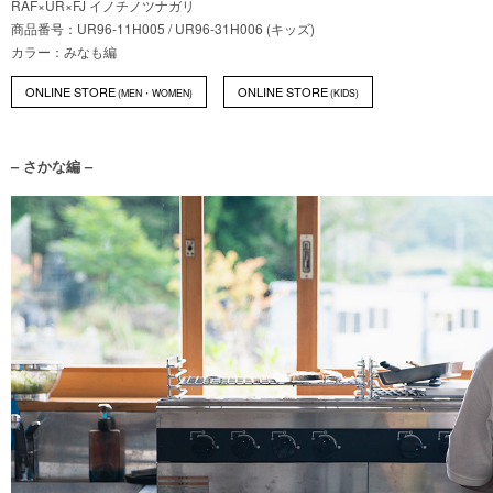
RAF×UR×FJ イノチノツナガリ
商品番号：UR96-11H005 / UR96-31H006 (キッズ)
カラー：みなも編
ONLINE STORE
ONLINE STORE
(MEN・WOMEN)
(KIDS)
– さかな編 –