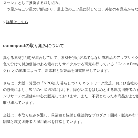
スセレ」として推奨する取り組み。
一ツ星から三ツ星の3段階あり、最上位の三ツ星に関しては、外部の有識者から
>
詳細はこちら
commpostの取り組みについて
異なる素材(品質)が混合していて、素材分別が容易ではない衣料品のアップサイ
色で分けて付加価値のある素材にリサイクルする研究を行っている「Colour Recycl
ク)」との協働によって、新素材と新製品を研究開発しています。
さらに、大阪・箕面の「NPO法人 暮らしづくりネットワーク北芝」および当社
の協働により、製品の生産過程における、障がい者をはじめとする就労困難者の
ンリサーチの店舗を中心に販売しております。また、不要となった本商品および
取り組んでいます。
当社は、本取り組みを通し、異業種と協働し継続的なプロダクト開発・販売を行
削減と就労困難者の雇用創出を目指しています。