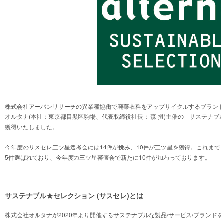
株式会社アーバンリサーチの異業種協働で廃棄衣料をアップサイクルするブランド「co
オルタナ(本社：東京都目黒区駒場、代表取締役社長： 森 摂)主催の「サステナブ
獲得いたしました。
今年度のサスセレ三ツ星選考会には14件が挑み、10件が三ツ星を獲得。これまで
5件選ばれており、今年度の三ツ星審査会で新たに10件が加わっております。
サステナブル★セレクション (サスセレ)とは
株式会社オルタナが2020年より開催するサステナブルな製品/サービス/ブラン