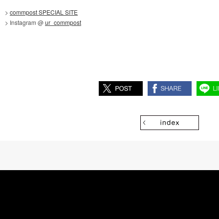
>
commpost SPECIAL SITE
> Instagram @
ur_commpost