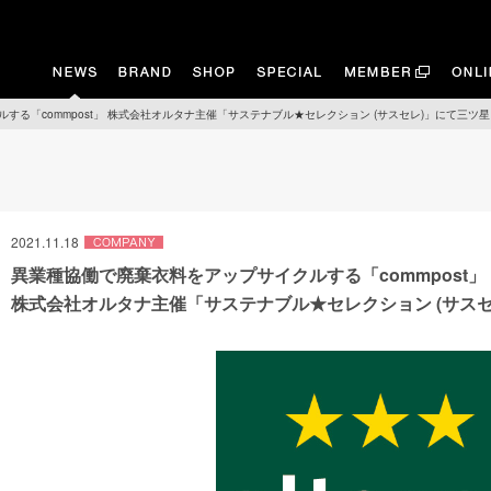
する「commpost」 株式会社オルタナ主催「サステナブル★セレクション (サスセレ)」にて三ツ
2021.11.18
異業種協働で廃棄衣料をアップサイクルする「commpost」
株式会社オルタナ主催「サステナブル★セレクション (サス