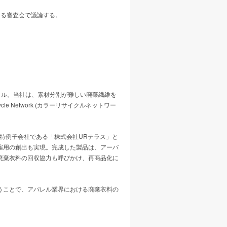
なる審査会で議論する。
クル。当社は、素材分別が難しい廃棄繊維を
e Network (カラーリサイクルネットワー
の特例子会社である「株式会社URテラス」と
雇用の創出も実現。完成した製品は、アーバ
廃棄衣料の回収協力も呼びかけ、再商品化に
うことで、アパレル業界における廃棄衣料の