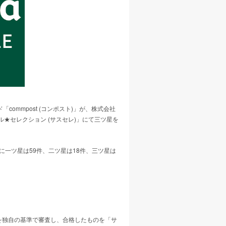
mmpost (コンポスト)」が、株式会社
ル★セレクション (サスセレ)」にて三ツ星を
に一ツ星は59件、二ツ星は18件、三ツ星は
ドを独自の基準で審査し、合格したものを「サ