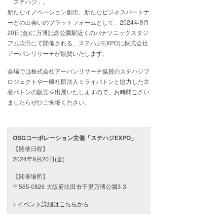
「ステハジ」。
新たなイノベーション創出、新たなビジネスパートナ
ーとの出会いのプラットフォームとして、2024年9月
20日(金)に万博記念公園駅近くのパナソニックスタジ
アム吹田にて開催される、ステハジEXPOに株式会社
アーバンリサーチが協賛いたします。
会場では株式会社アーバンリサーチ協賛のステハジプ
ロジェクトや一般社団法人ミライバトンと協力した古
着バトンの販売を出展いたしますので、お時間ござい
ましたらぜひご来場ください。
OSGコーポレーション主催「ステハジEXPO」
【開催日程】
2024年9月20日(金)
【開催場所】
〒565-0826 大阪府吹田市千里万博公園3-3
>
イベント詳細はこちらから