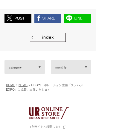
category
monthly
HOME
>
NEWS
> OSGコーポレーション主催「ステハジ
EXPO」に協賛、出展いたします
※別サイトへ移動します