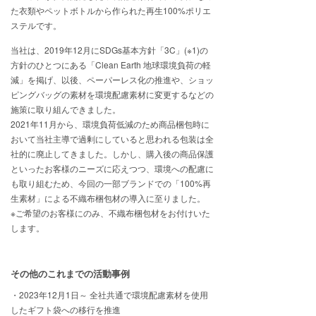
た衣類やペットボトルから作られた再生100%ポリエ
ステルです。
当社は、2019年12月にSDGs基本方針「3C」(※1)の
方針のひとつにある「Clean Earth 地球環境負荷の軽
減」を掲げ、以後、ペーパーレス化の推進や、ショッ
ピングバッグの素材を環境配慮素材に変更するなどの
施策に取り組んできました。
2021年11月から、環境負荷低減のため商品梱包時に
おいて当社主導で過剰にしていると思われる包装は全
社的に廃止してきました。しかし、購入後の商品保護
といったお客様のニーズに応えつつ、環境への配慮に
も取り組むため、今回の一部ブランドでの「100%再
生素材」による不織布梱包材の導入に至りました。
※ご希望のお客様にのみ、不織布梱包材をお付けいた
します。
その他のこれまでの活動事例
・2023年12月1日～ 全社共通で環境配慮素材を使用
したギフト袋への移行を推進