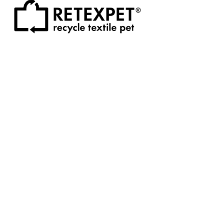
RETEXPET®は着られなくなった衣類やペットボトル
から作られた何度もリサイクル可能な再生ポリエステ
ル素材です。
category
monthly