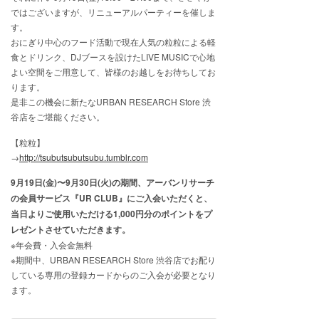
ではございますが、リニューアルパーティーを催しま
す。
おにぎり中心のフード活動で現在人気の粒粒による軽
食とドリンク、DJブースを設けたLIVE MUSICで心地
よい空間をご用意して、皆様のお越しをお待ちしてお
ります。
是非この機会に新たなURBAN RESEARCH Store 渋
谷店をご堪能ください。
【粒粒】
→
http://tsubutsubutsubu.tumblr.com
9月19日(金)〜9月30日(火)の期間、アーバンリサーチ
の会員サービス『UR CLUB』にご入会いただくと、
当日よりご使用いただける1,000円分のポイントをプ
レゼントさせていただきます。
※年会費・入会金無料
※期間中、URBAN RESEARCH Store 渋谷店でお配り
している専用の登録カードからのご入会が必要となり
ます。