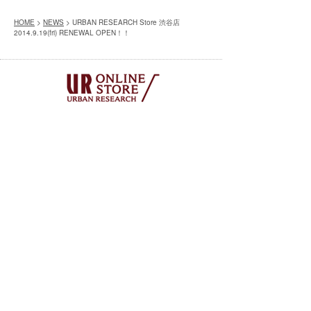
HOME
>
NEWS
> URBAN RESEARCH Store 渋谷店
2014.9.19(fri) RENEWAL OPEN！！
※別サイトへ移動します
実店舗・オンラインストア共通の会員サービス
「UR CLUB」へのご入会はコチラ
※別サイトへ移動します
毎日更新されるスタイル写真と
そこで用いられたアイテムを購入できるアプリ