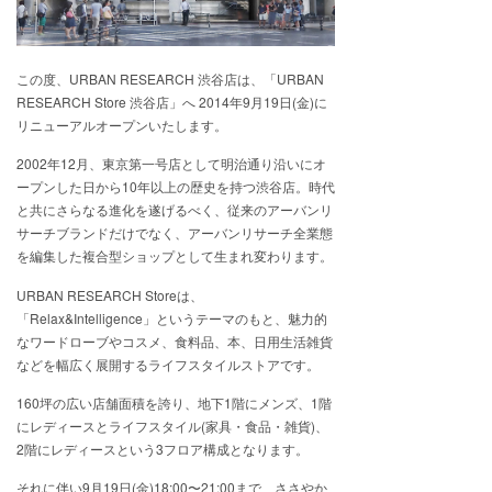
この度、URBAN RESEARCH 渋谷店は、「URBAN
RESEARCH Store 渋谷店」へ 2014年9月19日(金)に
リニューアルオープンいたします。
2002年12月、東京第一号店として明治通り沿いにオ
ープンした日から10年以上の歴史を持つ渋谷店。時代
と共にさらなる進化を遂げるべく、従来のアーバンリ
サーチブランドだけでなく、アーバンリサーチ全業態
を編集した複合型ショップとして生まれ変わります。
URBAN RESEARCH Storeは、
「Relax&Intelligence」というテーマのもと、魅力的
なワードローブやコスメ、食料品、本、日用生活雑貨
などを幅広く展開するライフスタイルストアです。
160坪の広い店舗面積を誇り、地下1階にメンズ、1階
にレディースとライフスタイル(家具・食品・雑貨)、
2階にレディースという3フロア構成となります。
それに伴い9月19日(金)18:00〜21:00まで、ささやか