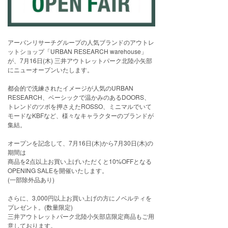
アーバンリサーチグループの人気ブランドのアウトレ
ットショップ「URBAN RESEARCH warehouse」
が、7月16日(木) 三井アウトレットパーク北陸小矢部
にニューオープンいたします。
都会的で洗練されたイメージが人気のURBAN
RESEARCH、ベーシックで温かみのあるDOORS、
トレンドのツボを押さえたROSSO、ミニマルでいて
モードなKBFなど、様々なキャラクターのブランドが
集結。
オープンを記念して、7月16日(木)から7月30日(木)の
期間は
商品を2点以上お買い上げいただくと10%OFFとなる
OPENING SALEを開催いたします。
(一部除外品あり)
さらに、3,000円以上お買い上げの方にノベルティを
プレゼント。(数量限定)
三井アウトレットパーク北陸小矢部店限定商品もご用
意しております。