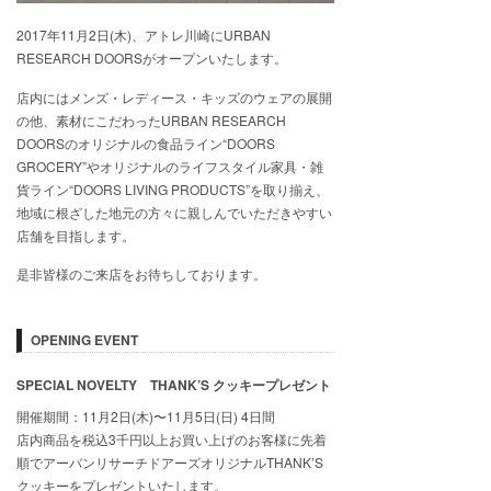
2017年11月2日(木)、アトレ川崎にURBAN
RESEARCH DOORSがオープンいたします。
店内にはメンズ・レディース・キッズのウェアの展開
の他、素材にこだわったURBAN RESEARCH
DOORSのオリジナルの食品ライン“DOORS
GROCERY”やオリジナルのライフスタイル家具・雑
貨ライン“DOORS LIVING PRODUCTS”を取り揃え、
地域に根ざした地元の方々に親しんでいただきやすい
店舗を目指します。
是非皆様のご来店をお待ちしております。
OPENING EVENT
SPECIAL NOVELTY THANK’S クッキープレゼント
開催期間：11月2日(木)〜11月5日(日) 4日間
店内商品を税込3千円以上お買い上げのお客様に先着
順でアーバンリサーチドアーズオリジナルTHANK’S
クッキーをプレゼントいたします。