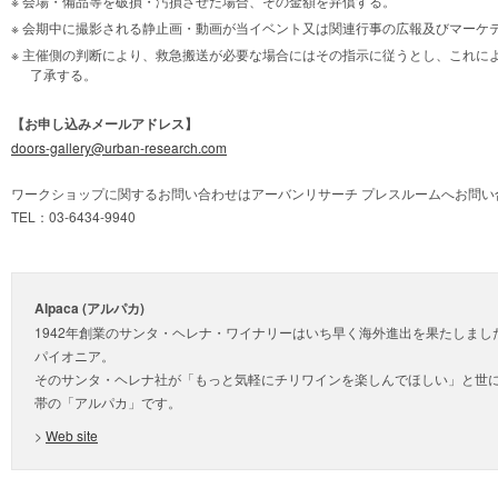
会場・備品等を破損・汚損させた場合、その金額を弁償する。
会期中に撮影される静止画・動画が当イベント又は関連行事の広報及びマーケ
主催側の判断により、救急搬送が必要な場合にはその指示に従うとし、これに
了承する。
【お申し込みメールアドレス】
doors-gallery@urban-research.com
ワークショップに関するお問い合わせはアーバンリサーチ プレスルームへお問い
TEL：03-6434-9940
Alpaca (アルパカ)
1942年創業のサンタ・ヘレナ・ワイナリーはいち早く海外進出を果たしま
パイオニア。
そのサンタ・ヘレナ社が「もっと気軽にチリワインを楽しんでほしい」と世
帯の「アルパカ」です。
>
Web site