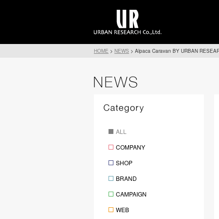
HOME
>
NEWS
>
Alpaca Caravan BY URBAN RES
ALL
COMPANY
SHOP
BRAND
CAMPAIGN
WEB