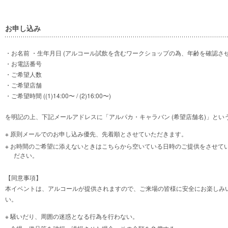
お申し込み
・お名前 ・生年月日 (アルコール試飲を含むワークショップの為、年齢を確認さ
・お電話番号
・ご希望人数
・ご希望店舗
・ご希望時間 ((1)14:00〜 / (2)16:00〜)
を明記の上、下記メールアドレスに「アルパカ・キャラバン (希望店舗名)」と
原則メールでのお申し込み優先、先着順とさせていただきます。
お時間のご希望に添えないときはこちらから空いている日時のご提供をさせて
ださい。
【同意事項】
本イベントは、アルコールが提供されますので、ご来場の皆様に安全にお楽しみ
い。
騒いだり、周囲の迷惑となる行為を行わない。