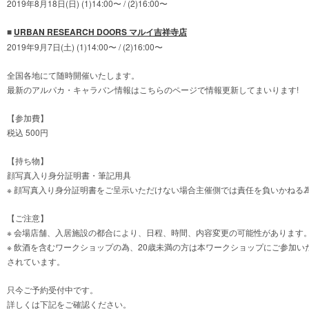
2019年8月18日(日) (1)14:00〜 / (2)16:00〜
■
URBAN RESEARCH DOORS マルイ吉祥寺店
2019年9月7日(土) (1)14:00〜 / (2)16:00〜
全国各地にて随時開催いたします。
最新のアルパカ・キャラバン情報はこちらのページで情報更新してまいります!
【参加費】
税込 500円
【持ち物】
顔写真入り身分証明書・筆記用具
※ 顔写真入り身分証明書をご呈示いただけない場合主催側では責任を負いかねる
【ご注意】
※ 会場店舗、入居施設の都合により、日程、時間、内容変更の可能性があります
※ 飲酒を含むワークショップの為、20歳未満の方は本ワークショップにご参加
されています。
只今ご予約受付中です。
詳しくは下記をご確認ください。