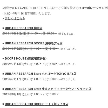
※併設のTINY GARDEN KITCHEN ららぽーと立川立飛店では
コラボレーション企
日(金)〜9月8日(日)で開催いたします。
>
詳しくはこちら
■
URBAN RESEARCH 神南店
2019年6月9日(日) (1)14:00〜 / (2)16:00〜
※終了しました。
■
URBAN RESEARCH DOORS 渋谷モディ店
2019年6月22日(土) (1)14:00〜 / (2)16:00〜
※終了しました。
■
DOORS HOUSE (南船場店併設)
2019年7月13日(土) (1)14:00〜 / (2)16:00〜
※終了しました。
■
URBAN RESEARCH Store ららぽーとTOKYO-BAY店
2019年7月17日(水) (1)14:00〜 / (2)16:00〜
※終了しました。
■
URBAN RESEARCH Store 東京スカイツリータウン・ソラマチ店
2019年8月10日(土) (1)14:00〜 / (2)16:00〜
■
URBAN RESEARCH DOORS 二子玉川ライズ店