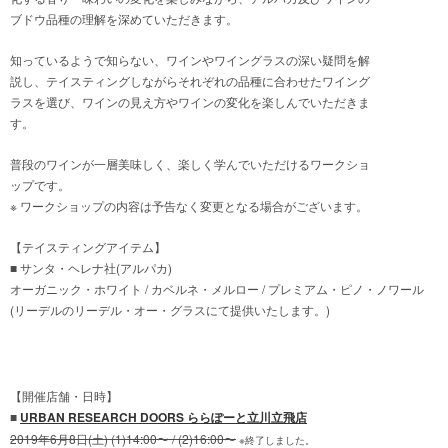
ブドウ品種の理解を深めていただきます。
知っているようで知らない、ワインやワイングラスの深い疑問を解
説し、テイスティングしながらそれぞれの品種に合わせたワイング
ラスを選び、ワインの見え方やワインの変化を楽しんでいただきま
す。
普段のワインが一層美味しく、楽しく学んでいただけるワークショ
ップです。
※ ワークショップの内容は予告なく変更となる場合がございます。
【テイスティングアイテム】
■ サンタ・ヘレナ社(アルパカ)
オーガニック・ホワイト / カベルネ・メルロー / プレミアム・ピノ・ノワール
(リーデルのリーデル・オー・グラスにて提供いたします。)
【開催店舗・日時】
■
URBAN RESEARCH DOORS ららぽーと立川立飛店
2019年6月8日(土) (1)14:00〜 / (2)16:00〜
※終了しました。