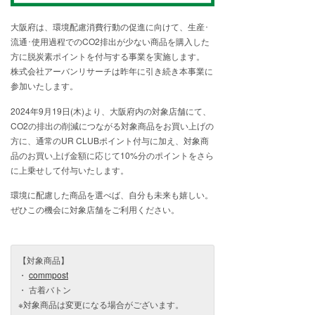
大阪府は、環境配慮消費行動の促進に向けて、生産･
流通･使用過程でのCO2排出が少ない商品を購入した
方に脱炭素ポイントを付与する事業を実施します。
株式会社アーバンリサーチは昨年に引き続き本事業に
参加いたします。
2024年9月19日(木)より、大阪府内の対象店舗にて、
CO2の排出の削減につながる対象商品をお買い上げの
方に、通常のUR CLUBポイント付与に加え、対象商
品のお買い上げ金額に応じて10%分のポイントをさら
に上乗せして付与いたします。
環境に配慮した商品を選べば、自分も未来も嬉しい。
ぜひこの機会に対象店舗をご利用ください。
【対象商品】
・
commpost
・ 古着バトン
※対象商品は変更になる場合がございます。