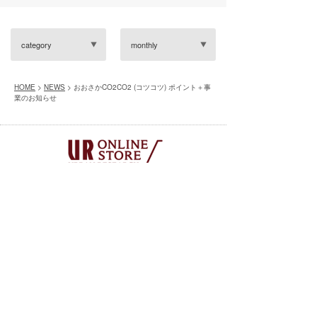
category
monthly
HOME
>
NEWS
> おおさかCO2CO2 (コツコツ) ポイント＋事
業のお知らせ
※別サイトへ移動します
実店舗・オンラインストア共通の会員サービス
「UR CLUB」へのご入会はコチラ
※別サイトへ移動します