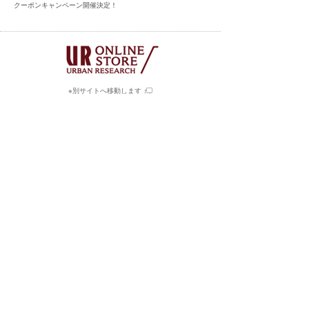
クーポンキャンペーン開催決定！
※別サイトへ移動します
実店舗・オンラインストア共通の会員サービス
「UR CLUB」へのご入会はコチラ
※別サイトへ移動します
毎日更新されるスタイル写真と
そこで用いられたアイテムを購入できるアプリ