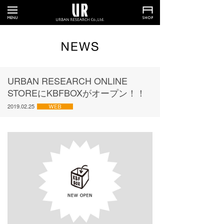
URBAN RESEARCH ONLINE
STOREにKBFBOXがオープン！！
2019.02.25