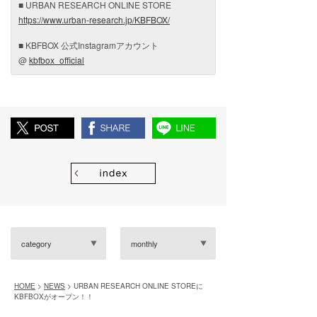
■ URBAN RESEARCH ONLINE STORE
https://www.urban-research.jp/KBFBOX/
■ KBFBOX 公式Instagramアカウント
@
kbfbox_official
category
monthly
HOME
>
NEWS
> URBAN RESEARCH ONLINE STOREに
KBFBOXがオープン！！