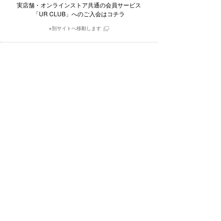
実店舗・オンラインストア共通の会員サービス
「UR CLUB」へのご入会はコチラ
※別サイトへ移動します
毎日更新されるスタイル写真と
そこで用いられたアイテムを購入できるアプリ
※別サイトへ移動します
採用情報
会社情報